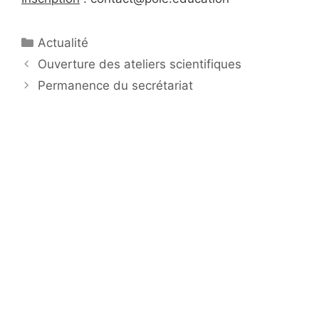
Catégories
Actualité
Navigation
Ouverture des ateliers scientifiques
des
Permanence du secrétariat
articles