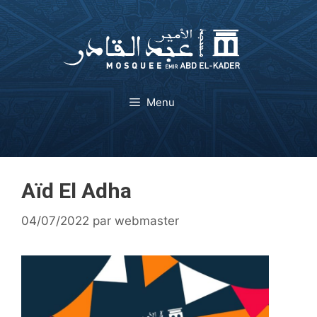
Aller
au
contenu
Menu
Aïd El Adha
04/07/2022
par
webmaster