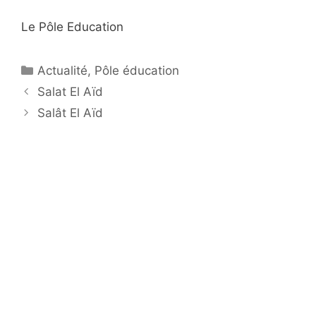
Le Pôle Education
Catégories
Actualité
,
Pôle éducation
Navigation
Salat El Aïd
des
Salât El Aïd
articles