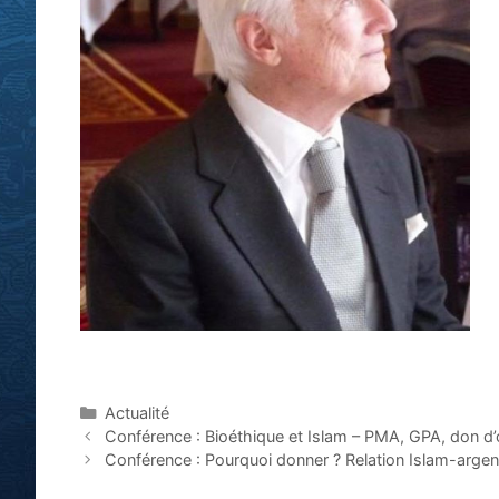
Catégories
Actualité
Navigation
Conférence : Bioéthique et Islam – PMA, GPA, don d’o
des
Conférence : Pourquoi donner ? Relation Islam-argent,
articles