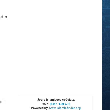
ader.
ami