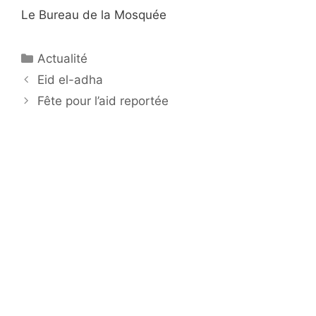
Le Bureau de la Mosquée
Catégories
Actualité
Navigation
Eid el-adha
des
Fête pour l’aid reportée
articles