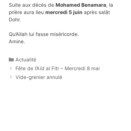
Suite aux décès de
Mohamed Benamara
, la
prière aura lieu
mercredi 5 juin
après salât
Dohr.
Qu’Allah lui fasse miséricorde.
Amine.
Catégories
Actualité
Navigation
Fête de l’Aïd al Fitr – Mercredi 8 mai
des
Vide-grenier annulé
articles