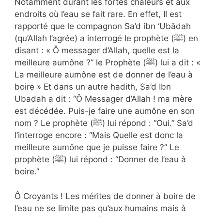
Notamment durant les fortes chaleurs et aux
endroits où l’eau se fait rare. En effet, Il est
rapporté que le compagnon Sa’d ibn ‘Ubâdah
(qu’Allah l’agrée) a interrogé le prophète (ﷺ) en
disant : « Ô messager d’Allah, quelle est la
meilleure aumône ?” le Prophète (ﷺ) lui a dit : «
La meilleure aumône est de donner de l’eau à
boire » Et dans un autre hadith, Sa’d Ibn
Ubadah a dit : “Ô Messager d’Allah ! ma mère
est décédée. Puis-je faire une aumône en son
nom ? Le prophète (ﷺ) lui répond : “Oui.” Sa’d
l’interroge encore : “Mais Quelle est donc la
meilleure aumône que je puisse faire ?” Le
prophète (ﷺ) lui répond : “Donner de l’eau à
boire.”
Ô Croyants ! Les mérites de donner à boire de
l’eau ne se limite pas qu’aux humains mais à